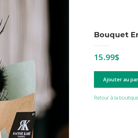
Bouquet E
15.99$
Ajouter au pa
Retour à la boutiqu